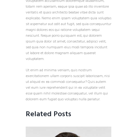
voluptatem accusantium doloremque laudantium,
totam rem aperiam, eaque ipsa quae ab illo inventore
veritatis et quasi architecto beatae vitae dicta sunt
explicabo. Nemo enim ipsam voluptatem quia voluptas
sit aspernatur aut odit aut fugit, sed quia consequuntur
magni dolores eos qui ratione voluptatem sequi
nesciunt. Neque porro quisquam est, qui dolorem
ipsum quia dolor sit amet, consectetur, adipisci velit,
sed quia non numquam eius modi tempora incidunt
ut labore et dolore magnam aliquam quaerat
voluptatem.
Ut enim ad minima veniam, quis nostrum
exercitationem ullam corporis suscipit laboriosam, nisi
ut aliquid ex ea commodi consequatur? Quis autem
vel eum iure reprehenderit qui in ea voluptate velit
esse quam nihil molestiae consequatur, vel illum qui
dolorem eum fugiat quo voluptas nulla pariatur.
Related Posts