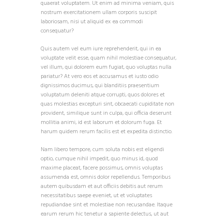
quaerat voluptatem. Ut enim ad minima veniam, quis
nostrum exercitationem ullam corporis suscipit
laboriosam, nisi ut aliquid ex ea commodi
consequatur?
Quis autem vel eum iure reprehenderit, qui in ea
voluptate velit esse, quam nihil molestiae consequatur,
vel illum, qui dolorem eum fugiat, quo voluptas nulla
pariatur? At vero eos et accusamus et iusto odio
dignissimos ducimus, qui blanditiis praesentium
voluptatum deleniti atque corrupti, quos dolores et
quas molestias excepturi sint, obcaecati cupiditate non
provident, similique sunt in culpa, qui officia deserunt
mollitia animi, id est laborum et dolorum fuga. Et
harum quidem rerum facilis est et expedita distinctio.
Nam libero tempore, cum soluta nobis est eligendi
optio, cumque nihil impedit, quo minus id, quod
maxime placeat, facere possimus, omnis voluptas
assumenda est, omnis dolor repellendus. Temporibus
autem quibusdam et aut officiis debitis aut rerum
necessitatibus saepe eveniet, ut et voluptates
repudiandae sint et molestiae non recusandae. Itaque
earum rerum hic tenetur a sapiente delectus, ut aut