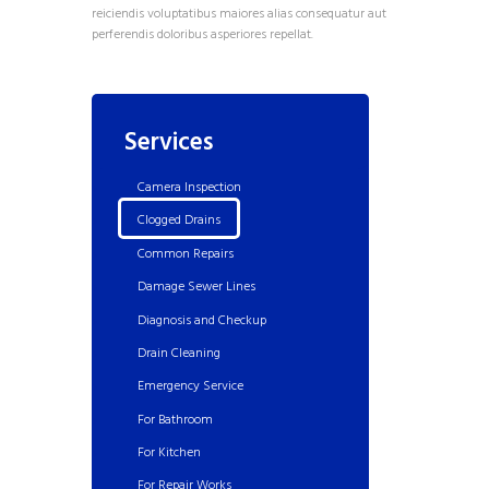
reiciendis voluptatibus maiores alias consequatur aut
perferendis doloribus asperiores repellat.
Services
Camera Inspection
Clogged Drains
Common Repairs
Damage Sewer Lines
Diagnosis and Checkup
Drain Cleaning
Emergency Service
For Bathroom
For Kitchen
For Repair Works