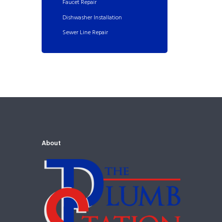
Faucet Repair
Dishwasher Installation
Sewer Line Repair
About