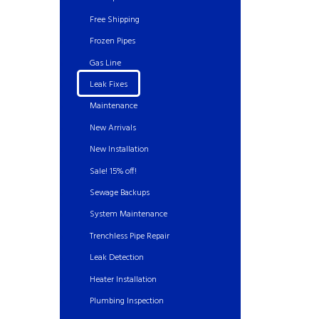
Free Shipping
Frozen Pipes
Gas Line
Leak Fixes
Maintenance
New Arrivals
New Installation
Sale! 15% off!
Sewage Backups
System Maintenance
Trenchless Pipe Repair
Leak Detection
Heater Installation
Plumbing Inspection