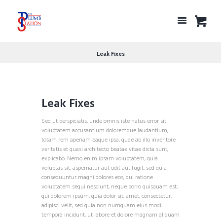
Leak Fixes
Leak Fixes
Sed ut perspiciatis, unde omnis iste natus error sit
voluptatem accusantium doloremque laudantium,
totam rem aperiam eaque ipsa, quae ab illo inventore
veritatis et quasi architecto beatae vitae dicta sunt,
explicabo. Nemo enim ipsam voluptatem, quia
voluptas sit, aspernatur aut odit aut fugit, sed quia
consequuntur magni dolores eos, qui ratione
voluptatem sequi nesciunt, neque porro quisquam est,
qui dolorem ipsum, quia dolor sit, amet, consectetur,
adipisci velit, sed quia non numquam eius modi
tempora incidunt, ut labore et dolore magnam aliquam