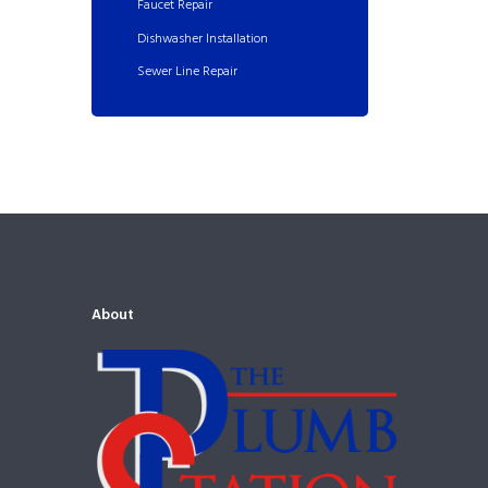
Faucet Repair
Dishwasher Installation
Sewer Line Repair
About