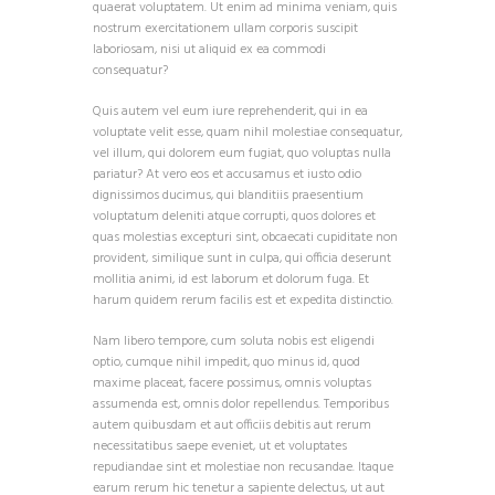
quaerat voluptatem. Ut enim ad minima veniam, quis
nostrum exercitationem ullam corporis suscipit
laboriosam, nisi ut aliquid ex ea commodi
consequatur?
Quis autem vel eum iure reprehenderit, qui in ea
voluptate velit esse, quam nihil molestiae consequatur,
vel illum, qui dolorem eum fugiat, quo voluptas nulla
pariatur? At vero eos et accusamus et iusto odio
dignissimos ducimus, qui blanditiis praesentium
voluptatum deleniti atque corrupti, quos dolores et
quas molestias excepturi sint, obcaecati cupiditate non
provident, similique sunt in culpa, qui officia deserunt
mollitia animi, id est laborum et dolorum fuga. Et
harum quidem rerum facilis est et expedita distinctio.
Nam libero tempore, cum soluta nobis est eligendi
optio, cumque nihil impedit, quo minus id, quod
maxime placeat, facere possimus, omnis voluptas
assumenda est, omnis dolor repellendus. Temporibus
autem quibusdam et aut officiis debitis aut rerum
necessitatibus saepe eveniet, ut et voluptates
repudiandae sint et molestiae non recusandae. Itaque
earum rerum hic tenetur a sapiente delectus, ut aut