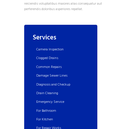
reiciendis voluptatibus maiores alias consequatur aut
perferendis doloribus asperiores repellat.
Services
Camera Inspection
Clogged Drains
Common Repairs
Damage Sewer Lines
Diagnosis and Checkup
Drain Cleaning
Emergency Service
For Bathroom
For Kitchen
For Repair Works