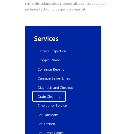
reiciendis voluptatibus maiores alias consequatur aut
perferendis doloribus asperiores repellat.
Services
Camera Inspection
Clogged Drains
Common Repairs
Damage Sewer Lines
Diagnosis and Checkup
Drain Cleaning
Emergency Service
For Bathroom
For Kitchen
For Repair Works