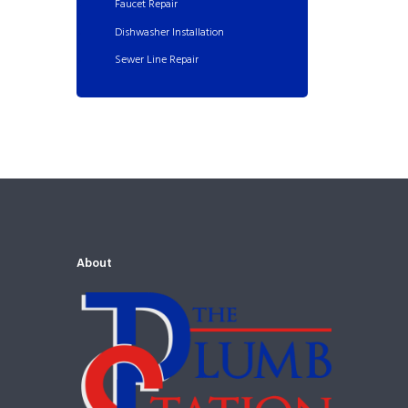
Faucet Repair
Dishwasher Installation
Sewer Line Repair
About