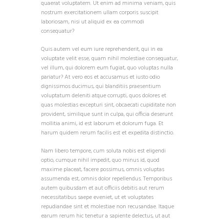
quaerat voluptatem. Ut enim ad minima veniam, quis
nostrum exercitationem ullam corporis suscipit
laboriosam, nisi ut aliquid ex ea commodi
consequatur?
Quis autem vel eum iure reprehenderit, qui in ea
voluptate velit esse, quam nihil molestiae consequatur,
vel illum, qui dolorem eum fugiat, quo voluptas nulla
pariatur? At vero eos et accusamus et iusto odio
dignissimos ducimus, qui blanditiis praesentium
voluptatum deleniti atque corrupti, quos dolores et
quas molestias excepturi sint, obcaecati cupiditate non
provident, similique sunt in culpa, qui officia deserunt
mollitia animi, id est laborum et dolorum fuga. Et
harum quidem rerum facilis est et expedita distinctio.
Nam libero tempore, cum soluta nobis est eligendi
optio, cumque nihil impedit, quo minus id, quod
maxime placeat, facere possimus, omnis voluptas
assumenda est, omnis dolor repellendus. Temporibus
autem quibusdam et aut officiis debitis aut rerum
necessitatibus saepe eveniet, ut et voluptates
repudiandae sint et molestiae non recusandae. Itaque
earum rerum hic tenetur a sapiente delectus, ut aut